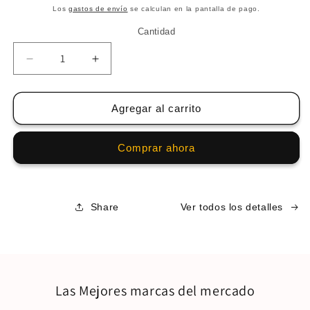
habitual
de
Los
gastos de envío
se calculan en la pantalla de pago.
oferta
Cantidad
Reducir
Aumentar
cantidad
cantidad
para
para
N&amp;D
N&amp;D
Agregar al carrito
Pollo
Pollo
y
y
Comprar ahora
granada
granada
N&amp;D
N&amp;D
1,5KG
1,5KG
Share
Ver todos los detalles
Las Mejores marcas del mercado