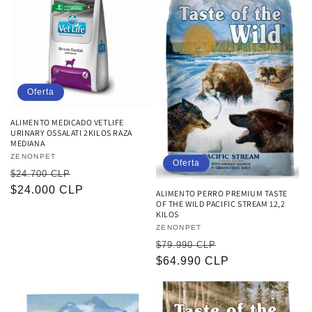
Oferta
ALIMENTO MEDICADO VETLIFE
URINARY OSSALATI 2KILOS RAZA
MEDIANA
Proveedor:
ZENONPET
Oferta
Precio
Precio
$24.700 CLP
habitual
$24.000 CLP
de
ALIMENTO PERRO PREMIUM TASTE
OF THE WILD PACIFIC STREAM 12,2
oferta
KILOS
Proveedor:
ZENONPET
Precio
Precio
$79.990 CLP
habitual
$64.990 CLP
de
oferta