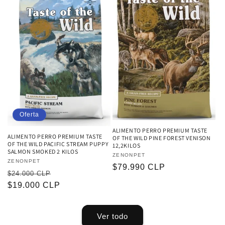
Oferta
ALIMENTO PERRO PREMIUM TASTE
ALIMENTO PERRO PREMIUM TASTE
OF THE WILD PINE FOREST VENISON
OF THE WILD PACIFIC STREAM PUPPY
12,2KILOS
SALMON SMOKED 2 KILOS
Proveedor:
ZENONPET
Proveedor:
ZENONPET
Precio
$79.990 CLP
Precio
Precio
$24.000 CLP
habitual
habitual
$19.000 CLP
de
oferta
Ver todo