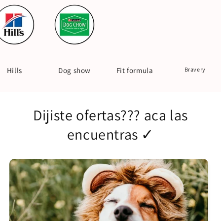
og show
Fit formula
Bravery
Acana
Dijiste ofertas??? aca las
encuentras ✓