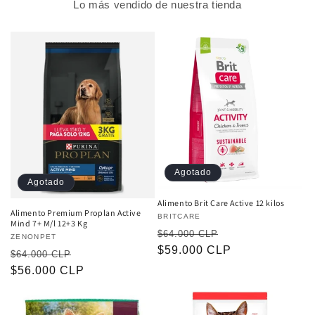
Lo más vendido de nuestra tienda
Agotado
Agotado
Alimento Brit Care Active 12 kilos
Alimento Premium Proplan Active
Proveedor:
BRITCARE
Mind 7+ M/l 12+3 Kg
Precio
Precio
$64.000 CLP
Proveedor:
ZENONPET
habitual
$59.000 CLP
de
Precio
Precio
$64.000 CLP
oferta
habitual
$56.000 CLP
de
oferta