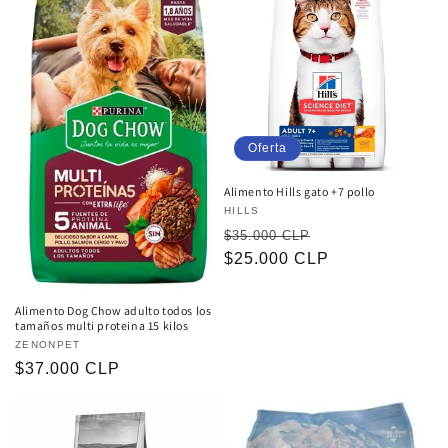
Oferta
Alimento Hills gato +7 pollo
Proveedor:
HILLS
Precio
Precio
$35.000 CLP
habitual
$25.000 CLP
de
oferta
Alimento Dog Chow adulto todos los
tamaños multi proteina 15 kilos
Proveedor:
ZENONPET
Precio
$37.000 CLP
habitual