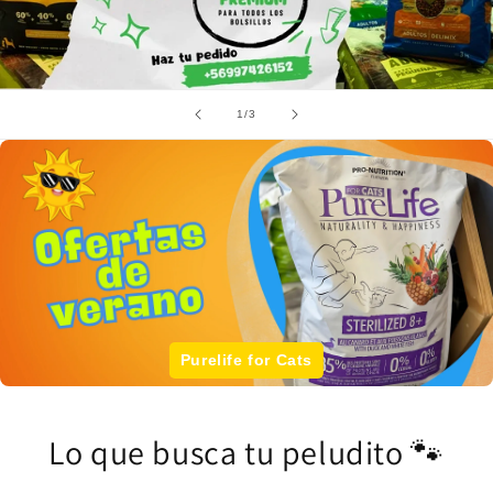
de
1
/
3
Vetlife Obesity Feline
Lo que busca tu peludito 🐾